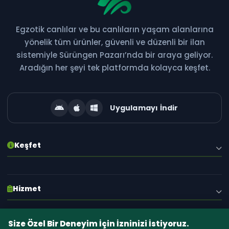
Egzotik canlılar ve bu canlıların yaşam alanlarına
Bültene Abone Ol
yönelik tüm ürünler, güvenli ve düzenli bir ilan
sistemiyle Sürüngen Pazarı’nda bir araya geliyor.
Yeni ilanlar, kampanyalar ve özel fırsatlardan ilk siz
Aradığın her şeyi tek platformda kolayca keşfet.
haberdar olun!
Uygulamayı İndir
Abone Ol
Keşfet
E-posta adresiniz gizli tutulur. İstediğiniz zaman abonelikten çıkabilirsiniz.
Hakkımızda
Hizmet
Blog
İlanlar
S.S.S.
Size Özel Bir Deneyim İçin İzninizi İstiyoruz.