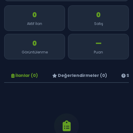
0
0
Aktif İlan
Satış
0
—
Görüntülenme
Puan
İlanlar (0)
Değerlendirmeler (0)
Sor