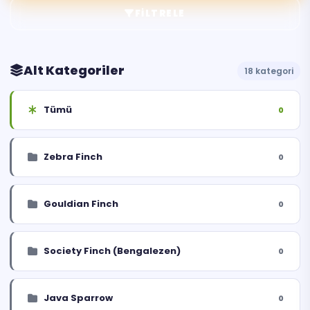
FILTRELE
Alt Kategoriler
18 kategori
Tümü
0
Zebra Finch
0
Gouldian Finch
0
Society Finch (Bengalezen)
0
Java Sparrow
0