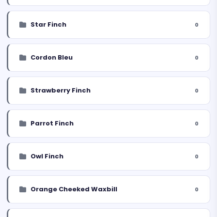
Star Finch
0
Cordon Bleu
0
Strawberry Finch
0
Parrot Finch
0
Owl Finch
0
Orange Cheeked Waxbill
0