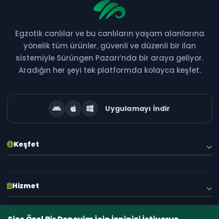
Egzotik canlılar ve bu canlıların yaşam alanlarına
Bültene Abone Ol
yönelik tüm ürünler, güvenli ve düzenli bir ilan
sistemiyle Sürüngen Pazarı’nda bir araya geliyor.
Yeni ilanlar, kampanyalar ve özel fırsatlardan ilk siz
Aradığın her şeyi tek platformda kolayca keşfet.
haberdar olun!
Uygulamayı İndir
Abone Ol
Keşfet
E-posta adresiniz gizli tutulur. İstediğiniz zaman abonelikten çıkabilirsiniz.
Hakkımızda
Hizmet
Blog
İlanlar
S.S.S.