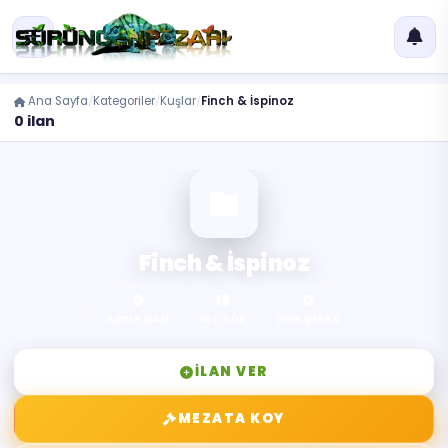
Ana Sayfa
Kategoriler
Kuşlar
Finch & İspinoz
0 ilan
Finch & İspinoz
0
18
0
AKTIF İLAN
ALT TÜR
ÖNE ÇIKAN
İLAN VER
MEZATA KOY