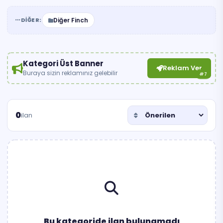
DIĞER:
Diğer Finch
Kategori Üst Banner
Reklam Ver
Buraya sizin reklamınız gelebilir
#7
0
ilan
Bu kategoride ilan bulunamadı