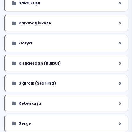
Saka Kuşu
0
Karabaş İskete
0
Florya
0
Kızılgerdan (Bülbül)
0
Sığırcık (Starling)
0
Ketenkuşu
0
Serçe
0