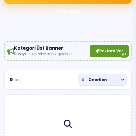
FILTRELE
Kategori Üst Banner
Reklam Ver
Buraya sizin reklamınız gelebilir
#7
0
ilan