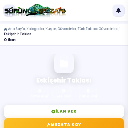
Ana Sayfa
Kategoriler
Kuşlar
Güvercinler
Türk Taklacı Güvercinleri
Eskişehir Taklası
0 ilan
Eskişehir Taklası
0
0
0
AKTIF İLAN
ALT TÜR
ÖNE ÇIKAN
İLAN VER
MEZATA KOY