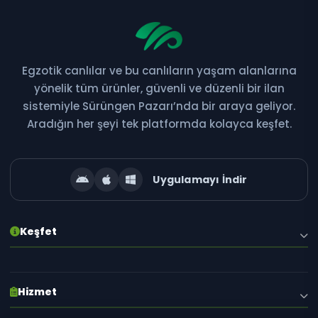
Egzotik canlılar ve bu canlıların yaşam alanlarına
Bültene Abone Ol
yönelik tüm ürünler, güvenli ve düzenli bir ilan
sistemiyle Sürüngen Pazarı’nda bir araya geliyor.
Yeni ilanlar, kampanyalar ve özel fırsatlardan ilk siz
Aradığın her şeyi tek platformda kolayca keşfet.
haberdar olun!
Uygulamayı İndir
Abone Ol
Keşfet
E-posta adresiniz gizli tutulur. İstediğiniz zaman abonelikten çıkabilirsiniz.
Hakkımızda
Hizmet
Blog