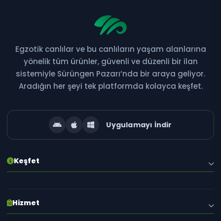
Egzotik canlılar ve bu canlıların yaşam alanlarına
Bültene Abone Ol
yönelik tüm ürünler, güvenli ve düzenli bir ilan
sistemiyle Sürüngen Pazarı’nda bir araya geliyor.
Yeni ilanlar, kampanyalar ve özel fırsatlardan ilk siz
Aradığın her şeyi tek platformda kolayca keşfet.
haberdar olun!
Uygulamayı İndir
Abone Ol
Keşfet
E-posta adresiniz gizli tutulur. İstediğiniz zaman abonelikten çıkabilirsiniz.
Hakkımızda
Hizmet
Blog