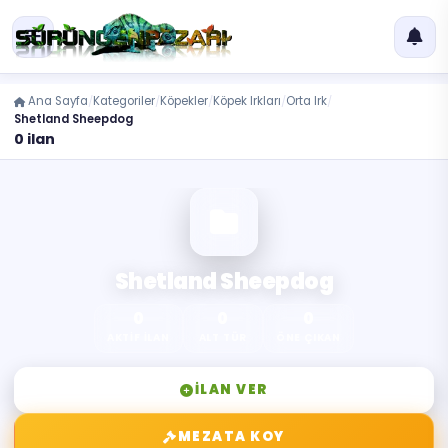
Ana Sayfa
Kategoriler
Köpekler
Köpek Irkları
Orta Irk
Shetland Sheepdog
0 ilan
Shetland Sheepdog
0
0
0
AKTIF İLAN
ALT TÜR
ÖNE ÇIKAN
İLAN VER
MEZATA KOY