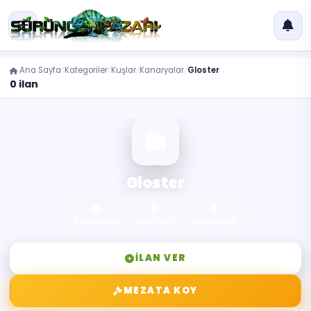
Ana Sayfa
Kategoriler
Kuşlar
Kanaryalar
Gloster
0 ilan
Gloster
0
0
0
AKTIF İLAN
ALT TÜR
ÖNE ÇIKAN
İLAN VER
MEZATA KOY