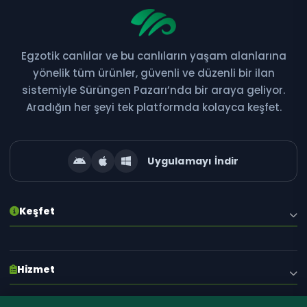
Egzotik canlılar ve bu canlıların yaşam alanlarına
Bültene Abone Ol
yönelik tüm ürünler, güvenli ve düzenli bir ilan
sistemiyle Sürüngen Pazarı’nda bir araya geliyor.
Yeni ilanlar, kampanyalar ve özel fırsatlardan ilk siz
Aradığın her şeyi tek platformda kolayca keşfet.
haberdar olun!
Uygulamayı İndir
Abone Ol
Keşfet
E-posta adresiniz gizli tutulur. İstediğiniz zaman abonelikten çıkabilirsiniz.
Hakkımızda
Hizmet
Blog
İlanlar