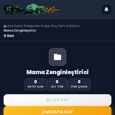
Ana Sayfa
Kategoriler
Kuşlar
Kuş Yemi & Mama
Mama Zenginleştirici
0 ilan
Mama Zenginleştirici
0
0
0
AKTIF İLAN
ALT TÜR
ÖNE ÇIKAN
İLAN VER
MEZATA KOY