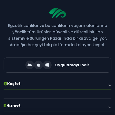
Egzotik canlılar ve bu canlıların yaşam alanlarına
Bültene Abone Ol
yönelik tüm ürünler, güvenli ve düzenli bir ilan
sistemiyle Sürüngen Pazarı’nda bir araya geliyor.
Yeni ilanlar, kampanyalar ve özel fırsatlardan ilk siz
Aradığın her şeyi tek platformda kolayca keşfet.
haberdar olun!
Uygulamayı İndir
Abone Ol
Keşfet
E-posta adresiniz gizli tutulur. İstediğiniz zaman abonelikten çıkabilirsiniz.
Hakkımızda
Hizmet
Blog