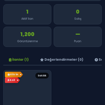
1
0
Aktif İlan
Satış
1,200
—
Görüntülenme
Puan
İlanlar (1)
Değerlendirmeler (0)
Sor
Vitrin
Satılık
Acil