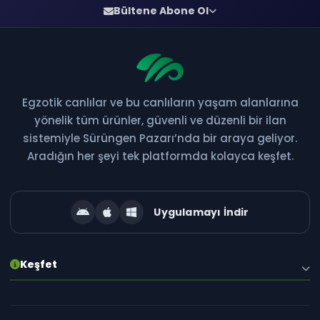
Bültene Abone Ol
Egzotik canlılar ve bu canlıların yaşam alanlarına
Bültene Abone Ol
yönelik tüm ürünler, güvenli ve düzenli bir ilan
sistemiyle Sürüngen Pazarı’nda bir araya geliyor.
Yeni ilanlar, kampanyalar ve özel fırsatlardan ilk siz
Aradığın her şeyi tek platformda kolayca keşfet.
haberdar olun!
Uygulamayı İndir
Abone Ol
Keşfet
E-posta adresiniz gizli tutulur. İstediğiniz zaman abonelikten çıkabilirsiniz.
Hakkımızda