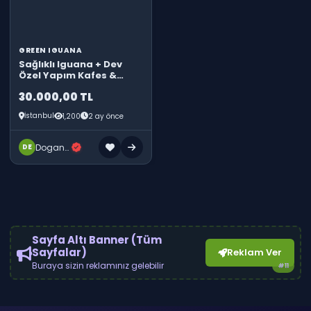
GREEN IGUANA
Sağlıklı Iguana + Dev
Özel Yapım Kafes &
Komple Hazır Setup
30.000,00 TL
İstanbul
1,200
2 ay önce
Doganay E.
DE
Sayfa Altı Banner (Tüm
Sayfalar)
Reklam Ver
Buraya sizin reklamınız gelebilir
#11